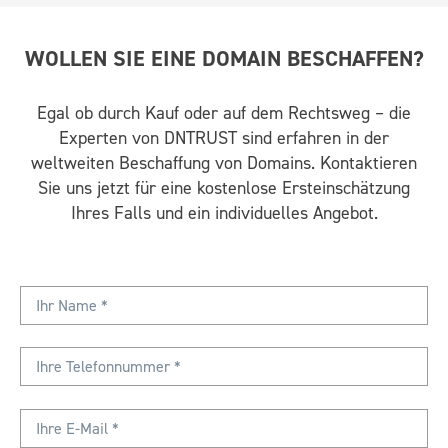
WOLLEN SIE EINE DOMAIN BESCHAFFEN?
Egal ob durch Kauf oder auf dem Rechtsweg – die
Experten von DNTRUST sind erfahren in der
weltweiten Beschaffung von Domains. Kontaktieren
Sie uns jetzt für eine kostenlose Ersteinschätzung
Ihres Falls und ein individuelles Angebot.
I
h
r
T
N
e
a
l
E
m
e
-
e