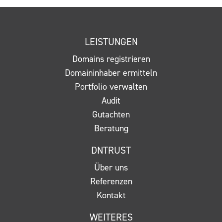
r
i
c
LEISTUNGEN
h
t
Domains registrieren
*
Domaininhaber ermitteln
Portfolio verwalten
Audit
Gutachten
Beratung
DNTRUST
Über uns
Referenzen
Kontakt
WEITERES