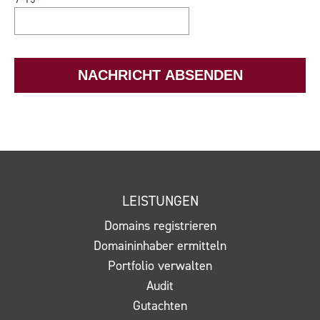
o
a
d
p
e
t
r
c
NACHRICHT ABSENDEN
N
h
a
a
c
*
h
r
i
c
LEISTUNGEN
h
t
Domains registrieren
*
Domaininhaber ermitteln
Portfolio verwalten
Audit
Gutachten