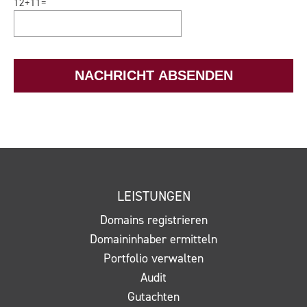
12
+
11
=
C
o
a
d
p
e
t
r
c
NACHRICHT ABSENDEN
N
h
a
a
c
*
h
r
i
c
LEISTUNGEN
h
t
Domains registrieren
*
Domaininhaber ermitteln
Portfolio verwalten
Audit
Gutachten